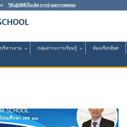
e:
วิธีปฏิบัติที่เป็นเลิศ การนำผลการทดสอบ
ทางการศึกษาระดับชาติขั้นพื้นฐานมาใช้ใน
การพัฒนาคุณภาพการศึกษา
SCHOOL
ขอเชิญร่วมเป็นเจ้าภาพ”ผ้าป่าเพื่อการศึกษา
สร้างศาลากีฬา หลังคาทางเดินกันแดด-กัน
ฝน และพัฒนาแหล่งเรียนรู้”
ผลการประเมินตนเองของสถานศึกษา (SAR)
ประจำปีการศึกษา 2568
มบริหารงาน
กลุ่มสาระการเรียนรู้
ห้องเกียรติยศ