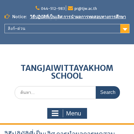
044-512-983
pr@tjw.ac.th
Notice:
วิธีปฏิบัติที่เป็นเลิศ การนำผลการทดสอบทางการศึกษา
ระดับชาติขั้นพื้นฐานมาใช้ในการพัฒนาคุณภาพการ
ลิงก์-ด่วน
ศึกษา
ขอเชิญร่วมเป็นเจ้าภาพ”ผ้าป่าเพื่อการศึกษา สร้างศาลา
กีฬา หลังคาทางเดินกันแดด-กันฝน และพัฒนาแหล่ง
เรียนรู้”
ผลการประเมินตนเองของสถานศึกษา (SAR) ประจำปี
การศึกษา 2568
TANGJAIWITTAYAKHOM
SCHOOL
Menu