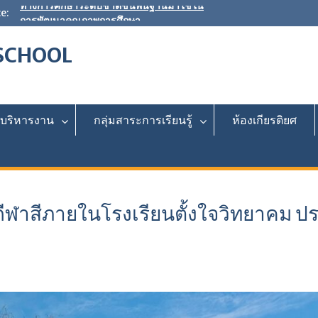
e:
ขอเชิญร่วมเป็นเจ้าภาพ”ผ้าป่าเพื่อการศึกษา
สร้างศาลากีฬา หลังคาทางเดินกันแดด-กัน
ฝน และพัฒนาแหล่งเรียนรู้”
SCHOOL
ผลการประเมินตนเองของสถานศึกษา (SAR)
ประจำปีการศึกษา 2568
วิธีปฏิบัติที่เป็นเลิศ การนำผลการทดสอบ
ทางการศึกษาระดับชาติขั้นพื้นฐานมาใช้ใน
การพัฒนาคุณภาพการศึกษา
มบริหารงาน
กลุ่มสาระการเรียนรู้
ห้องเกียรติยศ
กีฬาสีภายในโรงเรียนตั้งใจวิทยาคม ป