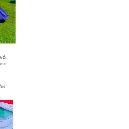
พื่อ
มและ
ียง