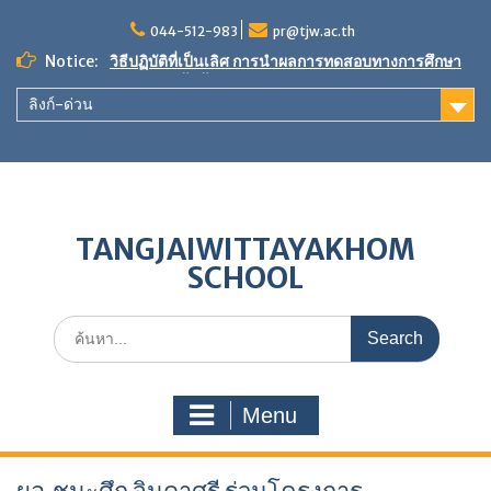
Skip
to
044-512-983
pr@tjw.ac.th
content
Notice:
วิธีปฏิบัติที่เป็นเลิศ การนำผลการทดสอบทางการศึกษา
ระดับชาติขั้นพื้นฐานมาใช้ในการพัฒนาคุณภาพการ
ลิงก์-ด่วน
ศึกษา
ขอเชิญร่วมเป็นเจ้าภาพ”ผ้าป่าเพื่อการศึกษา สร้างศาลา
กีฬา หลังคาทางเดินกันแดด-กันฝน และพัฒนาแหล่ง
เรียนรู้”
ผลการประเมินตนเองของสถานศึกษา (SAR) ประจำปี
การศึกษา 2568
TANGJAIWITTAYAKHOM
SCHOOL
Search
for:
Menu