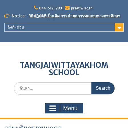
Skip
to
044-512-983
pr@tjw.ac.th
content
Notice:
วิธีปฏิบัติที่เป็นเลิศ การนำผลการทดสอบทางการศึกษา
ระดับชาติขั้นพื้นฐานมาใช้ในการพัฒนาคุณภาพการ
ลิงก์-ด่วน
ศึกษา
ขอเชิญร่วมเป็นเจ้าภาพ”ผ้าป่าเพื่อการศึกษา สร้างศาลา
กีฬา หลังคาทางเดินกันแดด-กันฝน และพัฒนาแหล่ง
เรียนรู้”
ผลการประเมินตนเองของสถานศึกษา (SAR) ประจำปี
การศึกษา 2568
TANGJAIWITTAYAKHOM
SCHOOL
Search
for:
Menu