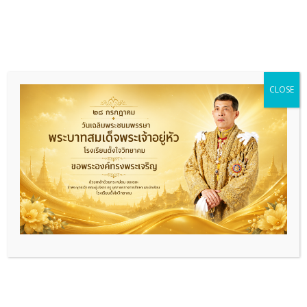
CLOSE
วิธีปฏิบัติที่เป็นเลิศ การนำผลการทดสอบทางการ
ศึกษาระดับชาติขั้นพื้นฐานมาใช้ในการพัฒนา
คุณภาพการศึกษา
กุมภาพันธ์ 25, 2026
Read More
เหตุการณ์
ขอเชิญร่วมเป็นเจ้าภาพ”ผ้าป่าเพื่อ
การศึกษา สร้างศาลากีฬา หลังคา