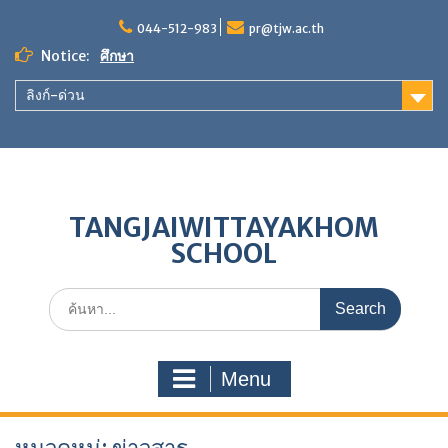
Skip
044-512-983
pr@tjw.ac.th
to
content
Notice:
ขอเชิญร่วมเป็นเจ้าภาพ”ผ้าป่าเพื่อการศึกษา สร้างศาลา
กีฬา หลังคาทางเดินกันแดด-กันฝน และพัฒนาแหล่ง
ลิงก์-ด่วน
เรียนรู้”
ผลการประเมินตนเองของสถานศึกษา (SAR) ประจำปี
การศึกษา 2568
วิธีปฏิบัติที่เป็นเลิศ การนำผลการทดสอบทางการศึกษา
ระดับชาติขั้นพื้นฐานมาใช้ในการพัฒนาคุณภาพการ
ศึกษา
TANGJAIWITTAYAKHOM
SCHOOL
Search
for:
Menu