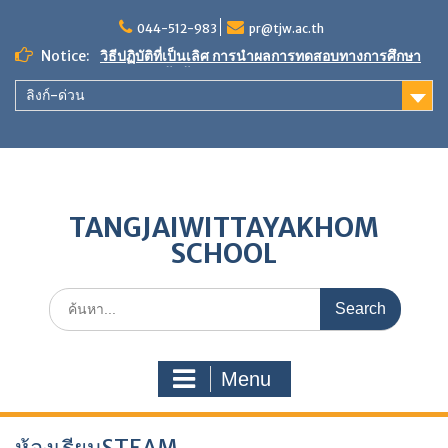
Skip
to
044-512-983
pr@tjw.ac.th
content
Notice:
วิธีปฏิบัติที่เป็นเลิศ การนำผลการทดสอบทางการศึกษา
ระดับชาติขั้นพื้นฐานมาใช้ในการพัฒนาคุณภาพการ
ลิงก์-ด่วน
ศึกษา
ขอเชิญร่วมเป็นเจ้าภาพ”ผ้าป่าเพื่อการศึกษา สร้างศาลา
กีฬา หลังคาทางเดินกันแดด-กันฝน และพัฒนาแหล่ง
เรียนรู้”
ผลการประเมินตนเองของสถานศึกษา (SAR) ประจำปี
การศึกษา 2568
TANGJAIWITTAYAKHOM
SCHOOL
Search
for:
Menu