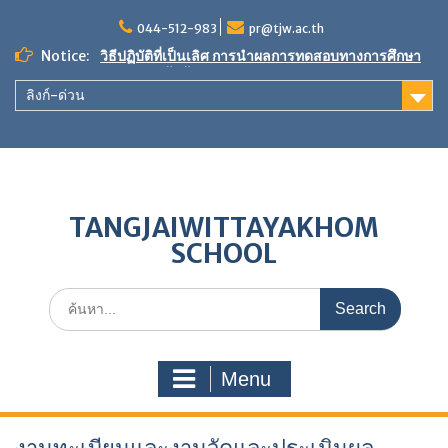
Skip
to
044-512-983
pr@tjw.ac.th
content
Notice:
วิธีปฏิบัติที่เป็นเลิศ การนำผลการทดสอบทางการศึกษา
ระดับชาติขั้นพื้นฐานมาใช้ในการพัฒนาคุณภาพการ
ลิงก์-ด่วน
ศึกษา
ขอเชิญร่วมเป็นเจ้าภาพ”ผ้าป่าเพื่อการศึกษา สร้างศาลา
กีฬา หลังคาทางเดินกันแดด-กันฝน และพัฒนาแหล่ง
เรียนรู้”
ผลการประเมินตนเองของสถานศึกษา (SAR) ประจำปี
การศึกษา 2568
TANGJAIWITTAYAKHOM
SCHOOL
Search
for:
Menu