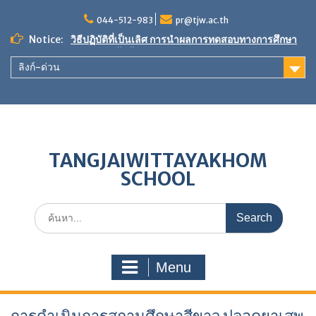
Skip
to
044-512-983
pr@tjw.ac.th
content
Notice:
วิธีปฏิบัติที่เป็นเลิศ การนำผลการทดสอบทางการศึกษา
ระดับชาติขั้นพื้นฐานมาใช้ในการพัฒนาคุณภาพการ
ลิงก์-ด่วน
ศึกษา
ขอเชิญร่วมเป็นเจ้าภาพ”ผ้าป่าเพื่อการศึกษา สร้างศาลา
กีฬา หลังคาทางเดินกันแดด-กันฝน และพัฒนาแหล่ง
เรียนรู้”
ผลการประเมินตนเองของสถานศึกษา (SAR) ประจำปี
การศึกษา 2568
TANGJAIWITTAYAKHOM
SCHOOL
Search
for:
Menu